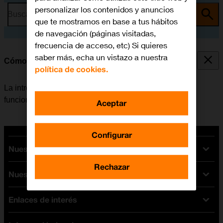
personalizar los contenidos y anuncios
Busca por problema o tema
que te mostramos en base a tus hábitos
de navegación (páginas visitadas,
frecuencia de acceso, etc) Si quieres
saber más, echa un vistazo a nuestra
Cómo escribir texto
política de cookies.
La introducción de texto se utiliza en muchas de las
funciones del móvil, por ejemplo, en notas y mensajes.
Aceptar
Configurar
Nuestras tarifas
Rechazar
Nuestros dispositivos
Tarifas Orange
Tarifas fibra y móvil
Enlaces de interés
Ofertas en móviles
Tarifas móviles
iPhone
Tarifas internet y fibra