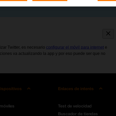
lizar Twitter, es necesario
configurar el móvil para internet
e
aciones va actualizando la app y por eso puede ser que no
ispositivos
Enlaces de interés
 móviles
Test de velocidad
Buscador de tiendas