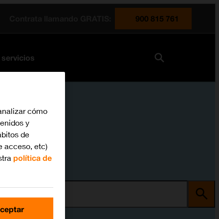
Contrata llamando GRATIS:
900 815 761
 servicios
analizar cómo
tenidos y
bitos de
e acceso, etc)
stra
política de
ma
ceptar