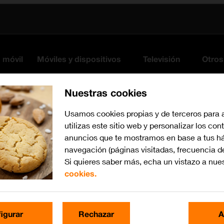
s móvil
Móviles y dispositivos
Televisión
Otros
Nuestras cookies
Usamos cookies propias y de terceros para 
utilizas este sitio web y personalizar los con
anuncios que te mostramos en base a tus há
navegación (páginas visitadas, frecuencia d
Si quieres saber más, echa un vistazo a nue
cookies.
Busca por problema o te
igurar
Rechazar
A