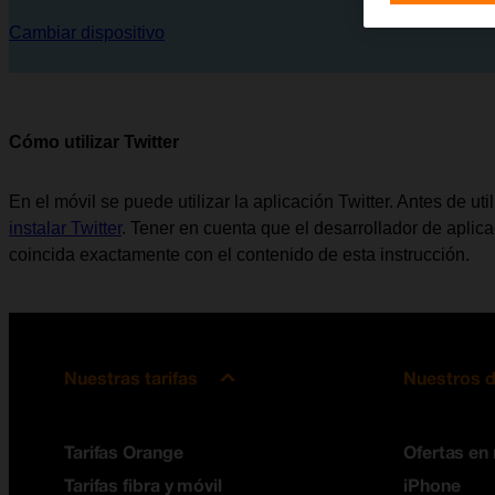
Cambiar dispositivo
Cómo utilizar Twitter
En el móvil se puede utilizar la aplicación Twitter. Antes de uti
instalar Twitter
. Tener en cuenta que el desarrollador de aplic
coincida exactamente con el contenido de esta instrucción.
Nuestras tarifas
Nuestros d
Tarifas Orange
Ofertas en
Tarifas fibra y móvil
iPhone