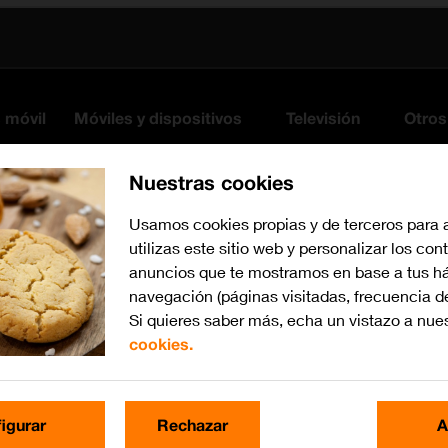
s móvil
Móviles y dispositivos
Televisión
Otros
Nuestras cookies
Usamos cookies propias y de terceros para 
utilizas este sitio web y personalizar los con
anuncios que te mostramos en base a tus há
navegación (páginas visitadas, frecuencia d
Si quieres saber más, echa un vistazo a nue
cookies.
Busca por problema o te
igurar
Rechazar
A