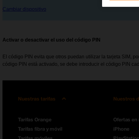
Cambiar dispositivo
Activar o desactivar el uso del código PIN
El código PIN evita que otros puedan utilizar la tarjeta SIM, 
código PIN está activado, se debe introducir el código PIN ca
Nuestras tarifas
Nuestros d
Tarifas Orange
Ofertas en
Tarifas fibra y móvil
iPhone
Tarifas móviles
PlayStation