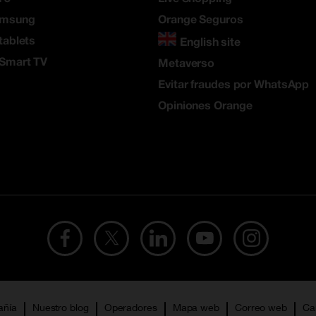
amsung
Orange Seguros
tablets
English site
 Smart TV
Metaverso
Evitar fraudes por WhatsApp
Opiniones Orange
añía
Nuestro blog
Operadores
Mapa web
Correo web
Ca