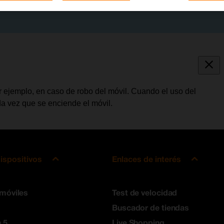
por ejemplo, en caso de robo del móvil. Cuando el uso del
da vez que se enciende el móvil.
ispositivos
Enlaces de interés
 móviles
Test de velocidad
Buscador de tiendas
 5
Live Shopping