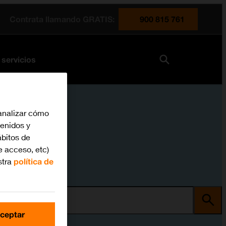
Contrata llamando GRATIS:
900 815 761
 servicios
analizar cómo
tenidos y
bitos de
e acceso, etc)
stra
política de
ma
ceptar