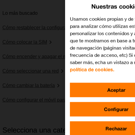
Nuestras cooki
Lo más buscado
Usamos cookies propias y de 
para analizar cómo utilizas es
Cómo restablecer la configuración predeterminada
personalizar los contenidos y
que te mostramos en base a t
Cómo colocar la SIM
de navegación (páginas visita
frecuencia de acceso, etc) Si 
Cómo encender y apagar el móvil
saber más, echa un vistazo a 
política de cookies.
Cómo seleccionar una red
Cómo cambiar la batería
Aceptar
Cómo configurar el móvil para internet
Configurar
Rechazar
Selecciona una categoría