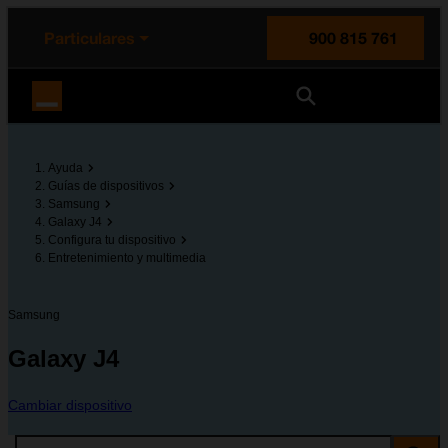
enido principal
e de la página
la cabecera
Particulares
900 815 761
Orange España
Ayuda
Guías de dispositivos
Samsung
Galaxy J4
Configura tu dispositivo
Entretenimiento y multimedia
Samsung
Galaxy J4
Cambiar dispositivo