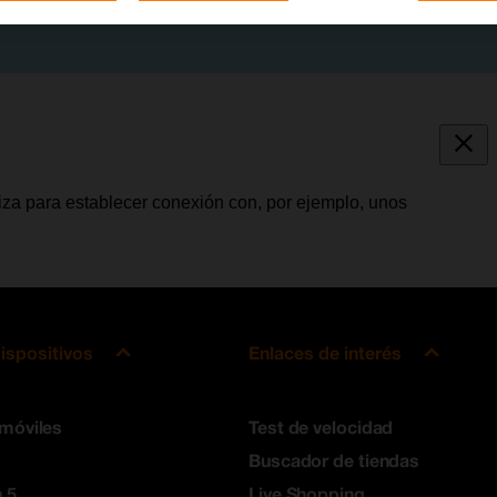
iza para establecer conexión con, por ejemplo, unos
ispositivos
Enlaces de interés
 móviles
Test de velocidad
Buscador de tiendas
 5
Live Shopping