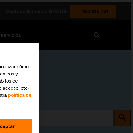
Contrata llamando GRATIS:
900 815 761
 servicios
analizar cómo
tenidos y
bitos de
e acceso, etc)
stra
política de
ma
ceptar