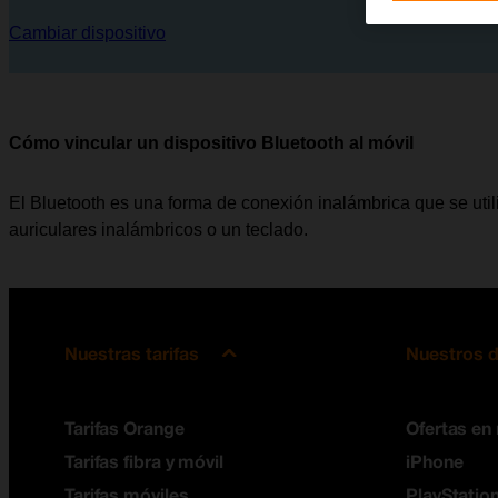
Cambiar dispositivo
Cómo vincular un dispositivo Bluetooth al móvil
El Bluetooth es una forma de conexión inalámbrica que se util
auriculares inalámbricos o un teclado.
Nuestras tarifas
Nuestros d
Tarifas Orange
Ofertas en
Tarifas fibra y móvil
iPhone
Tarifas móviles
PlayStation