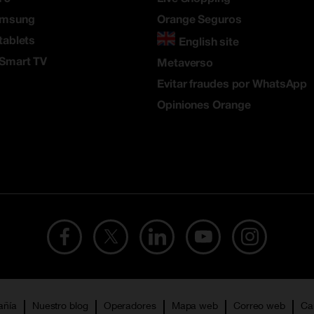
amsung
Orange Seguros
tablets
English site
 Smart TV
Metaverso
Evitar fraudes por WhatsApp
Opiniones Orange
añía
Nuestro blog
Operadores
Mapa web
Correo web
Ca