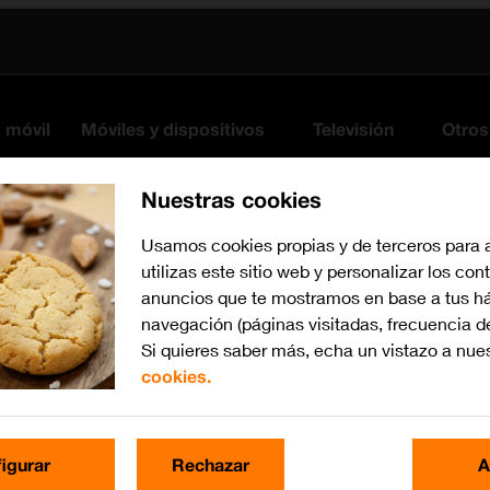
s móvil
Móviles y dispositivos
Televisión
Otros
Nuestras cookies
Usamos cookies propias y de terceros para 
utilizas este sitio web y personalizar los con
anuncios que te mostramos en base a tus há
navegación (páginas visitadas, frecuencia d
Si quieres saber más, echa un vistazo a nue
cookies.
Busca por problema o te
igurar
Rechazar
A