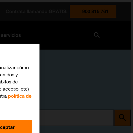
Contrata llamando GRATIS:
900 815 761
 servicios
analizar cómo
tenidos y
bitos de
e acceso, etc)
stra
política de
ma
ceptar