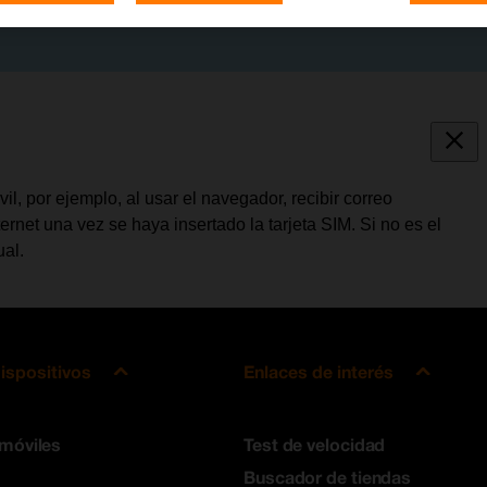
l, por ejemplo, al usar el navegador, recibir correo
ternet una vez se haya insertado la tarjeta SIM. Si no es el
ual.
ispositivos
Enlaces de interés
 móviles
Test de velocidad
Buscador de tiendas