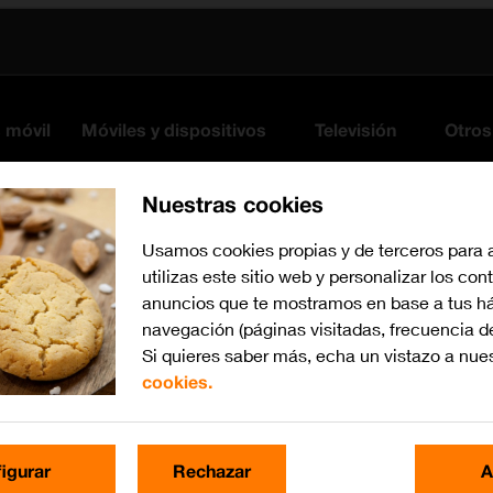
s móvil
Móviles y dispositivos
Televisión
Otros
Nuestras cookies
Usamos cookies propias y de terceros para 
utilizas este sitio web y personalizar los con
anuncios que te mostramos en base a tus há
navegación (páginas visitadas, frecuencia d
Si quieres saber más, echa un vistazo a nue
cookies.
Busca por problema o te
igurar
Rechazar
A