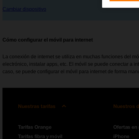
Cambiar dispositivo
Cómo configurar el móvil para internet
La conexión de internet se utiliza en muchas funciones del móvi
electrónico, instalar apps, etc. El móvil se puede conectar a in
caso, se puede configurar el móvil para internet de forma man
Nuestras tarifas
Nuestros d
Tarifas Orange
Ofertas en
Tarifas fibra y móvil
iPhone