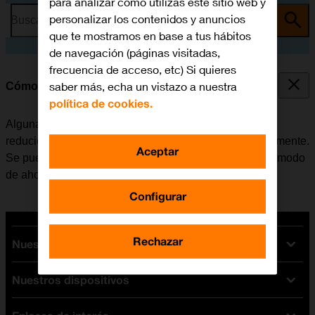
para analizar cómo utilizas este sitio web y
personalizar los contenidos y anuncios
Busca por problema o tema
que te mostramos en base a tus hábitos
de navegación (páginas visitadas,
frecuencia de acceso, etc) Si quieres
saber más, echa un vistazo a nuestra
Cómo ahorrar batería
política de cookies.
Algunas funciones del móvil consumen mucha batería,
reduciendo así la autonomía del teléfono considerablemente.
Aceptar
Se puede reducir el consumo de energía, activando el modo
de ahorro de batería.
Configurar
Rechazar
Nuestras tarifas
Nuestros dispositivos
Tarifas Orange
Tarifas fibra y móvil