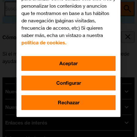
personalizar los contenidos y anuncios
Busca por problema o tema
que te mostramos en base a tus hábitos
de navegación (páginas visitadas,
frecuencia de acceso, etc) Si quieres
saber más, echa un vistazo a nuestra
Cómo reiniciar el móvil
política de cookies.
Si el móvil funciona muy lentamente o no responde, puede
ayudar el reiniciarlo.
Aceptar
Configurar
Nuestras tarifas
Rechazar
Nuestros dispositivos
Tarifas Orange
Tarifas fibra y móvil
Enlaces de interés
Ofertas en móviles
Tarifas móviles
iPhone
Tarifas internet y fibra