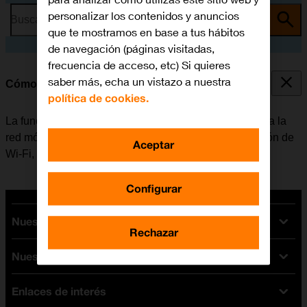
personalizar los contenidos y anuncios
Busca por problema o tema
que te mostramos en base a tus hábitos
de navegación (páginas visitadas,
frecuencia de acceso, etc) Si quieres
saber más, echa un vistazo a nuestra
Cómo conectarse a una red Wi-Fi
política de cookies.
La función de Wi-Fi se puede utilizar como alternativa a la
red móvil para conectarse a internet. Al activar la función de
Aceptar
Wi-Fi, el móvil no utiliza datos móviles.
Configurar
Nuestras tarifas
Rechazar
Nuestros dispositivos
Tarifas Orange
Tarifas fibra y móvil
Enlaces de interés
Ofertas en móviles
Tarifas móviles