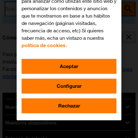
para analizar cómo utilizas este sitio web y
personalizar los contenidos y anuncios
Busca por problema o tema
que te mostramos en base a tus hábitos
de navegación (páginas visitadas,
frecuencia de acceso, etc) Si quieres
saber más, echa un vistazo a nuestra
Cómo instalar Facebook Messenger
política de cookies.
Para poder utilizar Facebook Messenger, es necesario
instalar esta aplicación en el móvil. Antes de instalar
Aceptar
Facebook Messenger, es necesario
configurar el móvil para
internet
y
activar la cuenta de usuario en el móvil
.
Configurar
Rechazar
Nuestras tarifas
Nuestros dispositivos
Tarifas Orange
Tarifas fibra y móvil