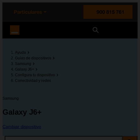
enido principal
e de la página
la cabecera
Particulares
900 815 761
Orange España
Ayuda
Guías de dispositivos
Samsung
Galaxy J6+
Configura tu dispositivo
Conectividad y redes
Samsung
Galaxy J6+
Cambiar dispositivo