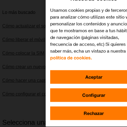
Usamos cookies propias y de tercero
Lo más buscado
para analizar cómo utilizas este sitio
personalizar los contenidos y anunci
Cómo actualizar el software del móvil
que te mostramos en base a tus hábi
de navegación (páginas visitadas,
Cómo liberar el móvil
frecuencia de acceso, etc) Si quieres
saber más, echa un vistazo a nuestra
Cómo colocar la SIM
política de cookies.
Cómo crear un nuevo contacto
Aceptar
Cómo hacer una captura de pantalla
Cómo configurar el correo electrónico IMAP
Configurar
Rechazar
Selecciona una categoría