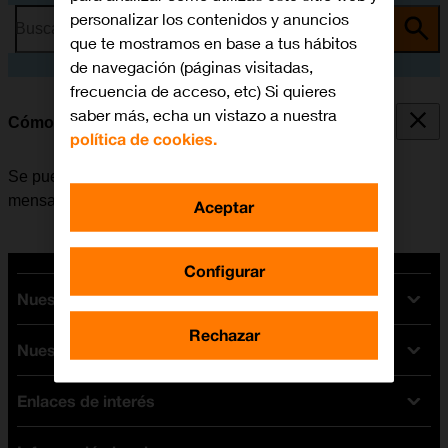
personalizar los contenidos y anuncios
Busca por problema o tema
que te mostramos en base a tus hábitos
de navegación (páginas visitadas,
frecuencia de acceso, etc) Si quieres
saber más, echa un vistazo a nuestra
Cómo transferir contenido de otro móvil
política de cookies.
Se puede transferir contenido, por ejemplo, contactos,
mensajes, archivos de música, etc. de móvil a móvil.
Aceptar
Configurar
Nuestras tarifas
Rechazar
Nuestros dispositivos
Tarifas Orange
Tarifas fibra y móvil
Enlaces de interés
Ofertas en móviles
Tarifas móviles
iPhone
Tarifas internet y fibra