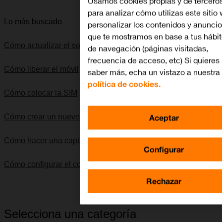
Usamos cookies propias y de tercero
para analizar cómo utilizas este sitio
Lo más buscado
personalizar los contenidos y anunci
que te mostramos en base a tus hábi
Cómo actualizar el software del móvil
de navegación (páginas visitadas,
frecuencia de acceso, etc) Si quieres
Cómo liberar el móvil
saber más, echa un vistazo a nuestra
política de cookies.
Cómo colocar la SIM
Aceptar
Cómo crear un nuevo contacto
Cómo hacer una captura de pantalla
Configurar
Cómo configurar el correo electrónico IMAP
Rechazar
Selecciona una categoría