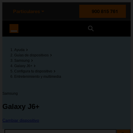
enido principal
e de la página
la cabecera
Particulares
900 815 761
Orange España
Ayuda
Guías de dispositivos
Samsung
Galaxy J6+
Configura tu dispositivo
Entretenimiento y multimedia
Samsung
Galaxy J6+
Cambiar dispositivo