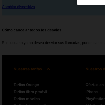
Cambiar dispositivo
Cómo cancelar todos los desvíos
Si el usuario ya no desea desviar sus llamadas, puede cancela
Nuestras tarifas
Nuestros d
Tarifas Orange
Ofertas en
Tarifas fibra y móvil
iPhone
Tarifas móviles
PlayStation