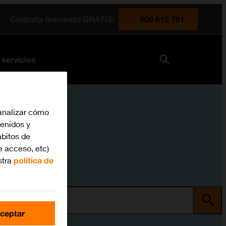
Contrata llamando GRATIS:
900 815 761
 servicios
analizar cómo
tenidos y
bitos de
e acceso, etc)
stra
política de
ma
ceptar