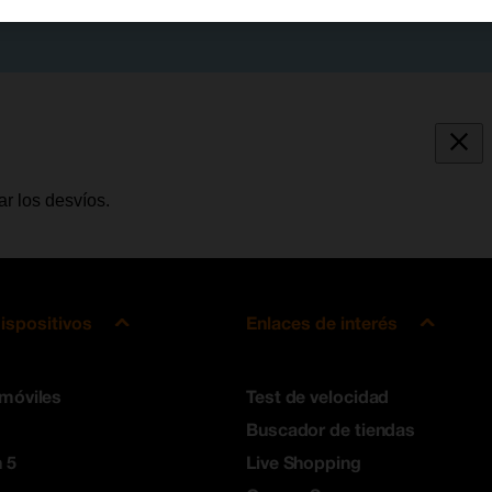
r los desvíos.
ispositivos
Enlaces de interés
 móviles
Test de velocidad
Buscador de tiendas
 5
Live Shopping