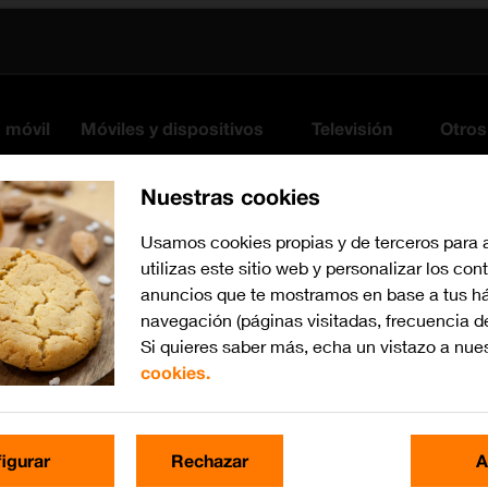
s móvil
Móviles y dispositivos
Televisión
Otros
Nuestras cookies
Usamos cookies propias y de terceros para 
utilizas este sitio web y personalizar los con
anuncios que te mostramos en base a tus há
navegación (páginas visitadas, frecuencia d
Si quieres saber más, echa un vistazo a nue
cookies.
Busca por problema o te
igurar
Rechazar
A