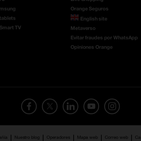
amsung
Orange Seguros
tablets
English site
 Smart TV
Metaverso
Evitar fraudes por WhatsApp
Opiniones Orange
añía
Nuestro blog
Operadores
Mapa web
Correo web
Ca