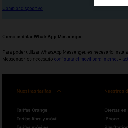
Cambiar dispositivo
Cómo instalar WhatsApp Messenger
Para poder utilizar WhatsApp Messenger, es necesario instalar
Messenger, es necesario
configurar el móvil para internet
y
ac
Nuestras tarifas
Nuestros d
Tarifas Orange
Ofertas en
Tarifas fibra y móvil
iPhone
Tarifas móviles
PlayStation