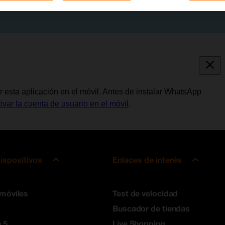
 esta aplicación en el móvil. Antes de instalar WhatsApp
tivar la cuenta de usuario en el móvil
.
ispositivos
Enlaces de interés
 móviles
Test de velocidad
Buscador de tiendas
 5
Live Shopping