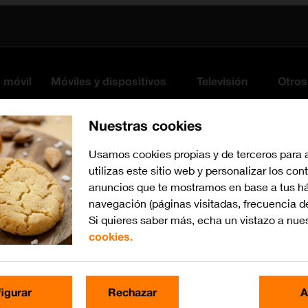
s móvil
Móviles y dispositivos
Televisión
Otros
Nuestras cookies
Usamos cookies propias y de terceros para 
utilizas este sitio web y personalizar los con
anuncios que te mostramos en base a tus há
navegación (páginas visitadas, frecuencia d
Si quieres saber más, echa un vistazo a nue
cookies.
Busca por problema o te
igurar
Rechazar
A