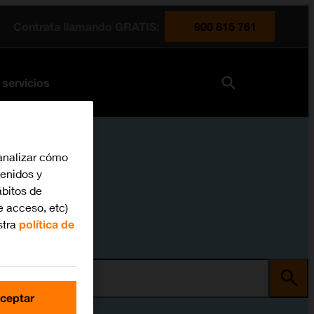
Contrata llamando GRATIS:
900 815 761
 servicios
analizar cómo
tenidos y
bitos de
e acceso, etc)
stra
política de
ma
ceptar