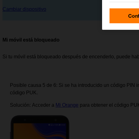
Cambiar dispositivo
Conf
Mi móvil está bloqueado
Si tu móvil está bloqueado después de encenderlo, puede hab
Posible causa 5 de 6:
Si se ha introducido un código PIN in
código PUK.
Solución:
Acceder a
Mi Orange
para obtener el código PU