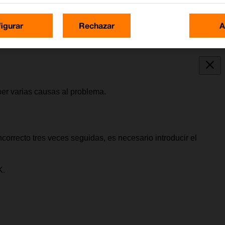
igurar
Rechazar
A
er varias causas al problema.
correcto tres veces seguidas, es necesario introducir el
K.