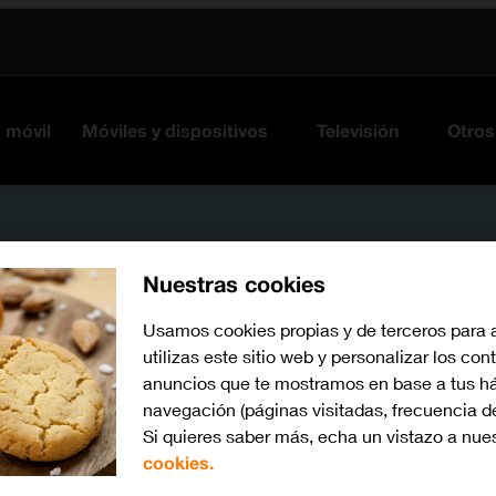
s móvil
Móviles y dispositivos
Televisión
Otros
Nuestras cookies
Usamos cookies propias y de terceros para 
utilizas este sitio web y personalizar los con
anuncios que te mostramos en base a tus há
navegación (páginas visitadas, frecuencia d
Si quieres saber más, echa un vistazo a nue
Busca por problema o te
cookies.