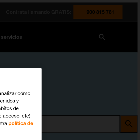
Contrata llamando GRATIS:
900 815 761
 servicios
analizar cómo
tenidos y
bitos de
e acceso, etc)
stra
política de
ma