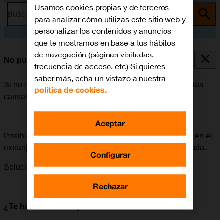
Usamos cookies propias y de terceros
Busca por problema o tema
para analizar cómo utilizas este sitio web y
personalizar los contenidos y anuncios
que te mostramos en base a tus hábitos
de navegación (páginas visitadas,
No puedo enviar ni recibir MMS
frecuencia de acceso, etc) Si quieres
saber más, echa un vistazo a nuestra
Si no se puede enviar ni recibir MMS, puede haber varias
política de cookies.
causas posibles al problema.
Aceptar
Posible causa 4 de 5:
Para poder enviar y recibir MMS en el
extranjero, la itinerancia de datos tiene que estar activada.
Configurar
Solución:
Cómo activar la itinerancia de datos.
Rechazar
¿Te ha servido de ayuda?