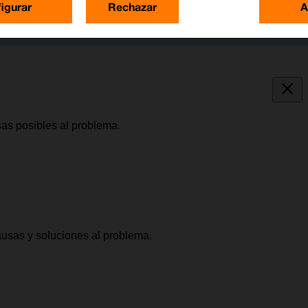
igurar
Rechazar
A
sas posibles al problema.
causas y soluciones al problema.