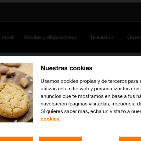
s móvil
Móviles y dispositivos
Televisión
Otros
Nuestras cookies
Usamos cookies propias y de terceros para 
utilizas este sitio web y personalizar los con
anuncios que te mostramos en base a tus há
navegación (páginas visitadas, frecuencia d
Si quieres saber más, echa un vistazo a nue
cookies.
Busca por problema o te