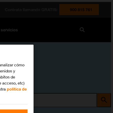
Contrata llamando GRATIS:
900 815 761
 servicios
analizar cómo
tenidos y
bitos de
e acceso, etc)
stra
política de
ma