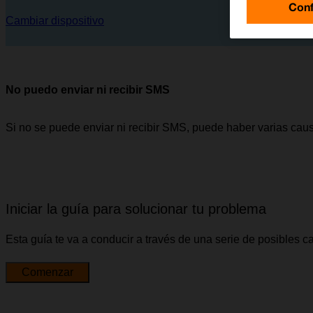
Conf
Cambiar dispositivo
No puedo enviar ni recibir SMS
Si no se puede enviar ni recibir SMS, puede haber varias cau
Iniciar la guía para solucionar tu problema
Esta guía te va a conducir a través de una serie de posibles 
Comenzar