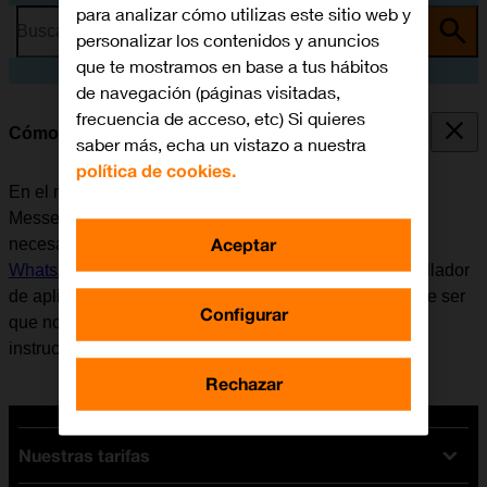
para analizar cómo utilizas este sitio web y
Busca por problema o tema
personalizar los contenidos y anuncios
que te mostramos en base a tus hábitos
de navegación (páginas visitadas,
frecuencia de acceso, etc) Si quieres
Cómo utilizar WhatsApp Messenger
saber más, echa un vistazo a nuestra
política de cookies.
En el móvil se puede utilizar la aplicación WhatsApp
Messenger. Antes de utilizar WhatsApp Messenger, es
Aceptar
necesario
configurar el móvil para internet
e
instalar
WhatsApp Messenger
. Tener en cuenta que el desarrollador
de aplicaciones va actualizando la app y por eso puede ser
Configurar
que no coincida exactamente con el contenido de esta
instrucción.
Rechazar
Nuestras tarifas