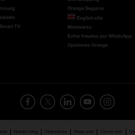
amsung
Orange Seguros
tablets
English site
 Smart TV
Metaverso
Evitar fraudes por WhatsApp
Opiniones Orange
añía
Nuestro blog
Operadores
Mapa web
Correo web
Ca