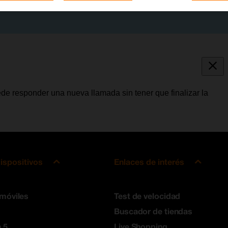
de responder una nueva llamada sin tener que finalizar la
ispositivos
Enlaces de interés
 móviles
Test de velocidad
Buscador de tiendas
 5
Live Shopping