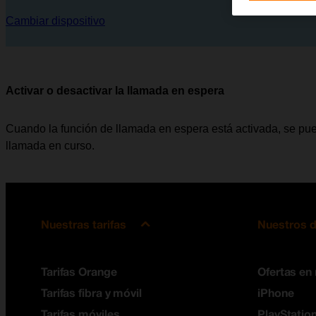
Cambiar dispositivo
Activar o desactivar la llamada en espera
Cuando la función de llamada en espera está activada, se pue
llamada en curso.
Nuestras tarifas
Nuestros d
Tarifas Orange
Ofertas en
Tarifas fibra y móvil
iPhone
Tarifas móviles
PlayStation