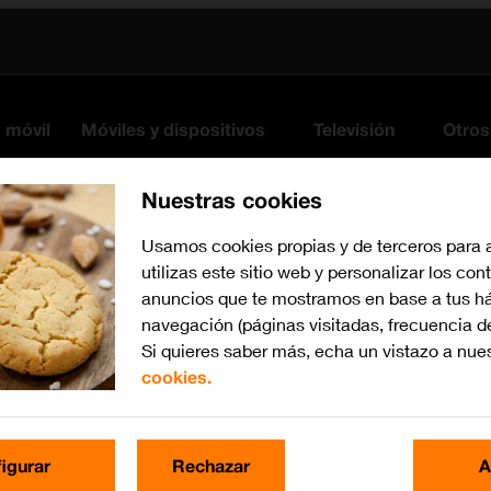
s móvil
Móviles y dispositivos
Televisión
Otros
Nuestras cookies
Usamos cookies propias y de terceros para 
utilizas este sitio web y personalizar los con
anuncios que te mostramos en base a tus há
navegación (páginas visitadas, frecuencia d
Si quieres saber más, echa un vistazo a nue
cookies.
Busca por problema o te
igurar
Rechazar
A