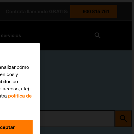
Contrata llamando GRATIS:
900 815 761
 servicios
analizar cómo
tenidos y
bitos de
e acceso, etc)
stra
política de
ma
ceptar