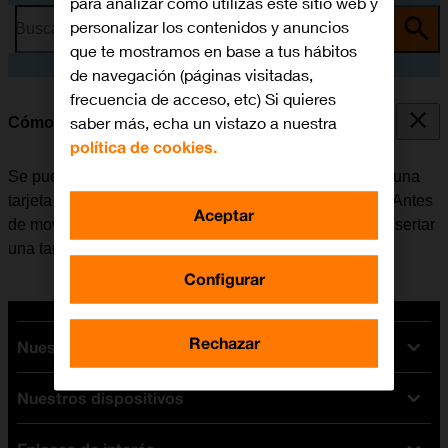
para analizar cómo utilizas este sitio web y
personalizar los contenidos y anuncios
Busca por problema o tema
que te mostramos en base a tus hábitos
de navegación (páginas visitadas,
frecuencia de acceso, etc) Si quieres
saber más, echa un vistazo a nuestra
Cómo mover apps a la tarjeta de memoria
política de cookies.
Se pueden guardar las apps instaladas en el móvil en una
tarjeta de memoria para liberar espacio en el teléfono. Antes
Aceptar
de mover apps a la tarjeta de memoria, es necesario insertar
una tarjeta de memoria en el móvil.
Configurar
Rechazar
Nuestras tarifas
Nuestros dispositivos
Tarifas Orange
Tarifas fibra y móvil