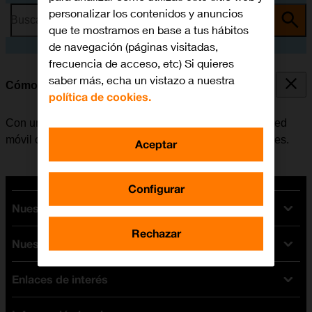
personalizar los contenidos y anuncios
Busca por problema o tema
que te mostramos en base a tus hábitos
de navegación (páginas visitadas,
frecuencia de acceso, etc) Si quieres
saber más, echa un vistazo a nuestra
Cómo colocar la SIM
política de cookies.
Con una tarjeta SIM se pueden utilizar servicios de la red
móvil como, por ejemplo, llamadas, SMS y datos móviles.
Aceptar
Configurar
Nuestras tarifas
Rechazar
Nuestros dispositivos
Tarifas Orange
Tarifas fibra y móvil
Enlaces de interés
Ofertas en móviles
Tarifas móviles
iPhone
Tarifas internet y fibra