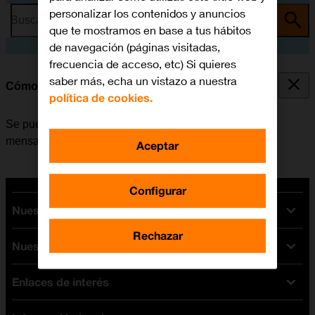
personalizar los contenidos y anuncios
Busca por problema o tema
que te mostramos en base a tus hábitos
de navegación (páginas visitadas,
frecuencia de acceso, etc) Si quieres
saber más, echa un vistazo a nuestra
Cómo transferir contenido de otro móvil
política de cookies.
Se puede transferir contenido, por ejemplo, contactos,
mensajes, archivos de música, etc. de móvil a móvil.
Aceptar
Configurar
Nuestras tarifas
Rechazar
Nuestros dispositivos
Tarifas Orange
Tarifas fibra y móvil
Enlaces de interés
Ofertas en móviles
Tarifas móviles
iPhone
Tarifas internet y fibra