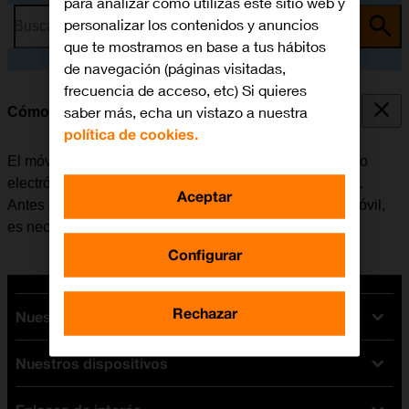
para analizar cómo utilizas este sitio web y
personalizar los contenidos y anuncios
Busca por problema o tema
que te mostramos en base a tus hábitos
de navegación (páginas visitadas,
frecuencia de acceso, etc) Si quieres
saber más, echa un vistazo a nuestra
Cómo configurar el correo electrónico IMAP
política de cookies.
El móvil se puede configurar para enviar y recibir correo
electrónico desde varias cuentas de correo electrónico.
Aceptar
Antes de configurar el correo electrónico IMAP en el móvil,
es necesario
configurar el móvil para internet
.
Configurar
Rechazar
Nuestras tarifas
Nuestros dispositivos
Tarifas Orange
Tarifas fibra y móvil