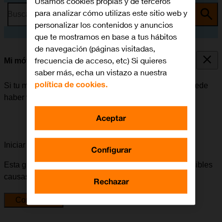
Usamos cookies propias y de terceros
para analizar cómo utilizas este sitio web y
Busca por problema o tema
personalizar los contenidos y anuncios
que te mostramos en base a tus hábitos
de navegación (páginas visitadas,
frecuencia de acceso, etc) Si quieres
Mi móvil está bloqueado
saber más, echa un vistazo a nuestra
política de cookies.
Si tu móvil está bloqueado después de encenderlo, puede
haber varias causas al problema.
Aceptar
Iniciar la guía para solucionar tu problema
Configurar
Esta guía te va a conducir a través de una serie de posibles
causas y soluciones al problema.
Rechazar
Comenzar