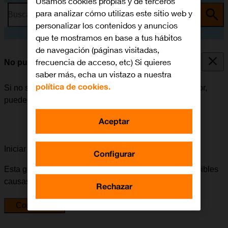
Usamos cookies propias y de terceros
para analizar cómo utilizas este sitio web y
Busca por problema o tema
personalizar los contenidos y anuncios
que te mostramos en base a tus hábitos
de navegación (páginas visitadas,
frecuencia de acceso, etc) Si quieres
No puedo escuchar los mensajes del contestador
saber más, echa un vistazo a nuestra
política de cookies.
Si no se pueden escuchar los mensajes del contestador,
puede haber varias causas posibles al problema.
Aceptar
Iniciar la guía para solucionar tu problema
Configurar
Esta guía te va a conducir a través de una serie de posibles
causas y soluciones al problema.
Rechazar
Comenzar