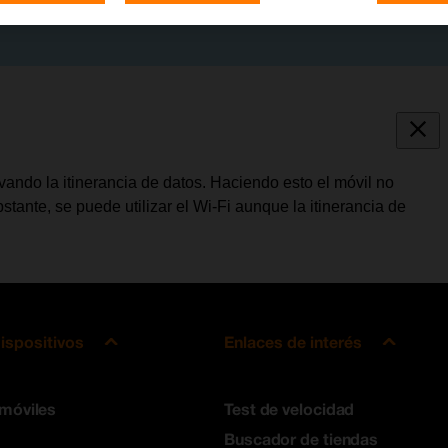
vando la itinerancia de datos. Haciendo esto el móvil no
stante, se puede utilizar el Wi-Fi aunque la itinerancia de
ispositivos
Enlaces de interés
 móviles
Test de velocidad
Buscador de tiendas