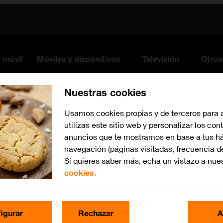
s móvil
Móviles y dispositivos
Televisión
Otros
Nuestras cookies
Usamos cookies propias y de terceros para 
utilizas este sitio web y personalizar los con
anuncios que te mostramos en base a tus há
navegación (páginas visitadas, frecuencia d
Si quieres saber más, echa un vistazo a nue
cookies.
Busca por problema o te
igurar
Rechazar
A