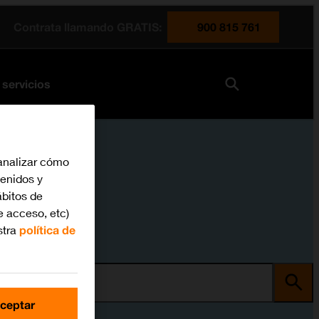
Contrata llamando GRATIS:
900 815 761
 servicios
analizar cómo
tenidos y
bitos de
e acceso, etc)
stra
política de
ma
ceptar