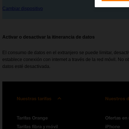
Cambiar dispositivo
Activar o desactivar la itinerancia de datos
El consumo de datos en el extranjero se puede limitar, desacti
establece conexión con internet a través de la red móvil. No ob
datos esté desactivada.
Nuestras tarifas
Nuestros d
Tarifas Orange
Ofertas en
Tarifas fibra y móvil
iPhone