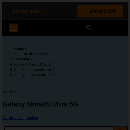
enido principal
e de la página
la cabecera
Particulares
900 815 761
Orange España
Ayuda
Guías de dispositivos
Samsung
Galaxy Note20 Ultra 5G
Configura tu dispositivo
Configuración avanzada
Samsung
Galaxy Note20 Ultra 5G
Cambiar dispositivo