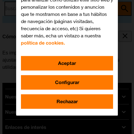
personalizar los contenidos y anuncios
Busca por problema o tema
que te mostramos en base a tus hábitos
de navegación (páginas visitadas,
frecuencia de acceso, etc) Si quieres
saber más, echa un vistazo a nuestra
Cómo ajustar la fecha y la hora
política de cookies.
Es importante que la fecha y la hora del móvil estén
ajustadas correctamente, de lo contrario algunas de las
Aceptar
utilidades del teléfono no funcionarán.
Configurar
Nuestras tarifas
Rechazar
Nuestros dispositivos
Tarifas Orange
Tarifas fibra y móvil
Enlaces de interés
Ofertas en móviles
Tarifas móviles