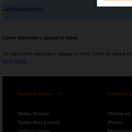
Cambiar dispositivo
Cómo encender y apagar el móvil
Ver aquí cómo encender y apagar el móvil. Antes de utilizar lo
en el móvil
.
Nuestras tarifas
Nuestros d
Tarifas Orange
Ofertas en
Tarifas fibra y móvil
iPhone
Tarifas móviles
PlayStation