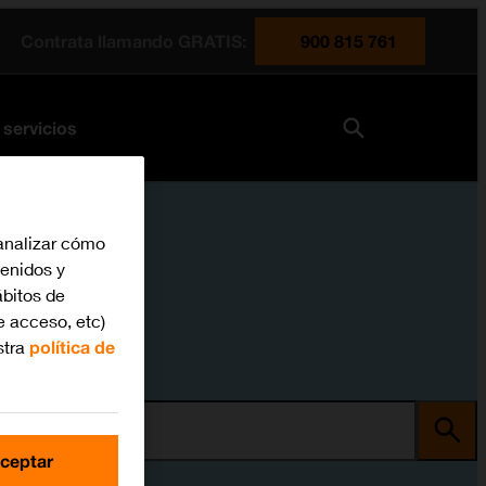
Contrata llamando GRATIS:
900 815 761
 servicios
analizar cómo
tenidos y
bitos de
e acceso, etc)
stra
política de
ma
ceptar