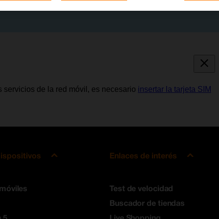
s servicios de la red móvil, es necesario
insertar la tarjeta SIM
ispositivos
Enlaces de interés
 móviles
Test de velocidad
Buscador de tiendas
 5
Live Shopping