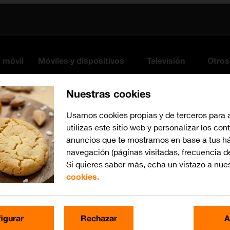
s móvil
Móviles y dispositivos
Televisión
Otros
Nuestras cookies
Usamos cookies propias y de terceros para 
utilizas este sitio web y personalizar los con
anuncios que te mostramos en base a tus há
navegación (páginas visitadas, frecuencia d
Si quieres saber más, echa un vistazo a nue
cookies.
Busca por problema o te
igurar
Rechazar
A