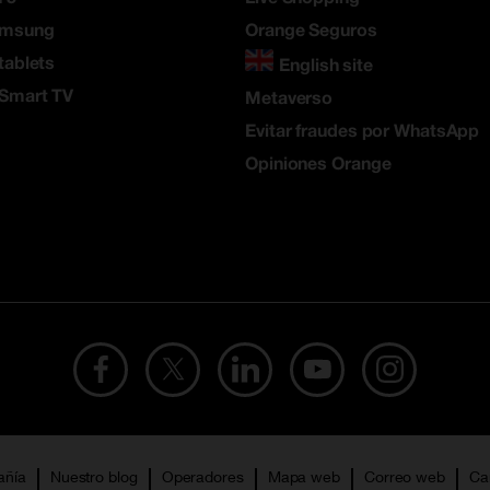
amsung
Orange Seguros
tablets
English site
 Smart TV
Metaverso
Evitar fraudes por WhatsApp
Opiniones Orange
añía
Nuestro blog
Operadores
Mapa web
Correo web
Ca