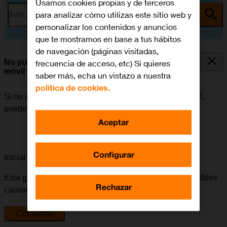
Usamos cookies propias y de terceros
para analizar cómo utilizas este sitio web y
Busca por problema o tema
personalizar los contenidos y anuncios
que te mostramos en base a tus hábitos
de navegación (páginas visitadas,
No puedo utilizar la conexión de internet de mi
frecuencia de acceso, etc) Si quieres
móvil
saber más, echa un vistazo a nuestra
política de cookies.
Si no se puede utilizar la conexión de internet del móvil,
puede haber varias causas posibles al problema.
Aceptar
Configurar
Iniciar la guía para solucionar tu problema
Esta guía te va a conducir a través de una serie de posibles
Rechazar
causas y soluciones al problema.
Comenzar