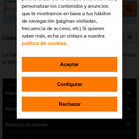
personalizar los contenidos y anuncios
Busca por problema o tema
que te mostramos en base a tus hábitos
de navegación (páginas visitadas,
frecuencia de acceso, etc) Si quieres
saber más, echa un vistazo a nuestra
Cómo cargar la batería
política de cookies.
La batería del móvil se debe cargar con regularidad para que
el teléfono siempre esté listo para ser utilizado.
Aceptar
Configurar
Nuestras tarifas
Rechazar
Nuestros dispositivos
Tarifas Orange
Tarifas fibra y móvil
Enlaces de interés
Ofertas en móviles
Tarifas móviles
iPhone
Tarifas internet y fibra