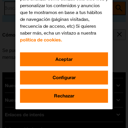
personalizar los contenidos y anuncios
Busca por problema o tema
que te mostramos en base a tus hábitos
de navegación (páginas visitadas,
frecuencia de acceso, etc) Si quieres
saber más, echa un vistazo a nuestra
Cómo transferir contenido de otro móvil
política de cookies.
Se puede transferir contenido, por ejemplo, contactos,
mensajes, archivos de música, etc. de móvil a móvil.
Aceptar
Configurar
Nuestras tarifas
Rechazar
Nuestros dispositivos
Tarifas Orange
Tarifas fibra y móvil
Enlaces de interés
Ofertas en móviles
Tarifas móviles
iPhone
Tarifas internet y fibra