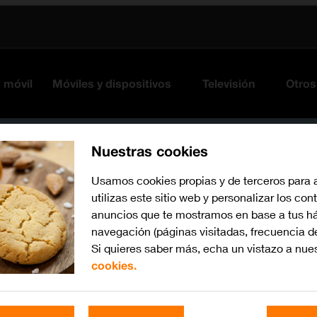
s móvil
Móviles y dispositivos
Televisión
Otros
Nuestras cookies
Usamos cookies propias y de terceros para 
utilizas este sitio web y personalizar los con
anuncios que te mostramos en base a tus há
navegación (páginas visitadas, frecuencia d
Si quieres saber más, echa un vistazo a nue
cookies.
Busca por problema o te