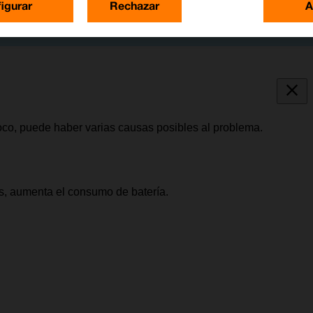
igurar
Rechazar
A
oco, puede haber varias causas posibles al problema.
as, aumenta el consumo de batería.