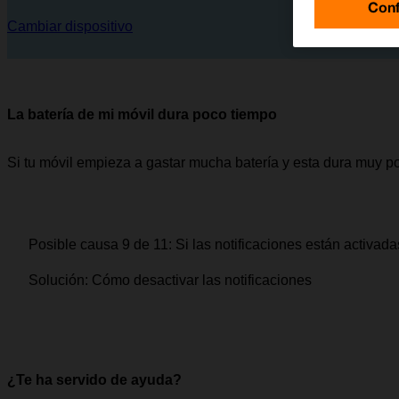
Conf
Cambiar dispositivo
La batería de mi móvil dura poco tiempo
Si tu móvil empieza a gastar mucha batería y esta dura muy p
Posible causa 9 de 11:
Si las notificaciones están activad
Solución:
Cómo desactivar las notificaciones
¿Te ha servido de ayuda?