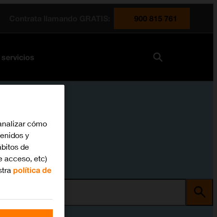
Contrata llamando GRATIS:
900 815 761
 servicios
analizar cómo
tenidos y
bitos de
e acceso, etc)
stra
política de
ma