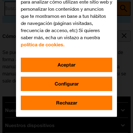
para analizar cómo utilizas este sitio web y
personalizar los contenidos y anuncios
Busca por problema o tema
que te mostramos en base a tus hábitos
de navegación (páginas visitadas,
frecuencia de acceso, etc) Si quieres
Cómo seleccionar una red
saber más, echa un vistazo a nuestra
política de cookies.
Se puede configurar el móvil para que busque una red de
forma automática o se puede seleccionar una red
Aceptar
manualmente. En caso de seleccionar una red de forma
manual, puede ocurrir que el móvil pierda la conexión si se
sale del área de cobertura de la red seleccionada.
Configurar
Rechazar
Nuestras tarifas
Nuestros dispositivos
Tarifas Orange