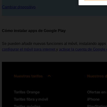
Cambiar dispositivo
Cómo instalar apps de Google Play
Se pueden añadir nuevas funciones al móvil, instalando apps 
configurar el móvil para internet
y
activar la cuenta de Google 
Nuestras tarifas
Nuestros d
Tarifas Orange
Ofertas en
Tarifas fibra y móvil
iPhone
Tarifas móviles
PlayStation