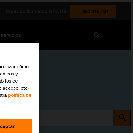
Contrata llamando GRATIS:
900 815 761
 servicios
analizar cómo
tenidos y
bitos de
e acceso, etc)
stra
política de
ma
ceptar