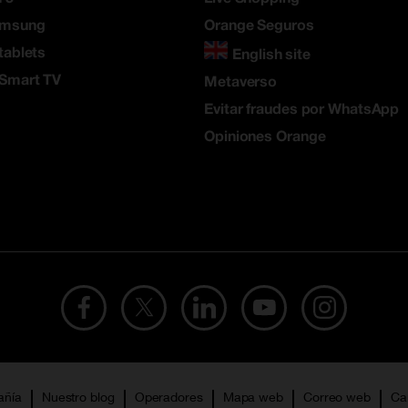
amsung
Orange Seguros
tablets
English site
 Smart TV
Metaverso
Evitar fraudes por WhatsApp
Opiniones Orange
añía
Nuestro blog
Operadores
Mapa web
Correo web
Ca