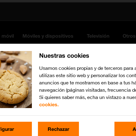
s móvil
Móviles y dispositivos
Televisión
Otros
Nuestras cookies
Usamos cookies propias y de terceros para 
utilizas este sitio web y personalizar los con
anuncios que te mostramos en base a tus há
navegación (páginas visitadas, frecuencia d
Si quieres saber más, echa un vistazo a nue
cookies.
Busca por problema o te
igurar
Rechazar
A