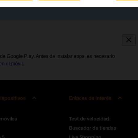
de Google Play. Antes de instalar apps, es necesario
en el móvil
.
ispositivos
Enlaces de interés
 móviles
Test de velocidad
Buscador de tiendas
 5
Live Shopping