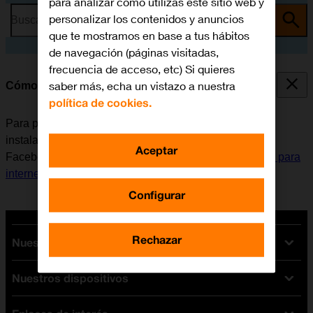
para analizar cómo utilizas este sitio web y
personalizar los contenidos y anuncios
Busca por problema o tema
que te mostramos en base a tus hábitos
de navegación (páginas visitadas,
frecuencia de acceso, etc) Si quieres
saber más, echa un vistazo a nuestra
Cómo instalar Facebook Messenger
política de cookies.
Para poder utilizar Facebook Messenger, es necesario
instalar esta aplicación en el móvil. Antes de instalar
Aceptar
Facebook Messenger, es necesario
configurar el móvil para
internet
y
activar la cuenta de usuario en el móvil
.
Configurar
Rechazar
Nuestras tarifas
Nuestros dispositivos
Tarifas Orange
Tarifas fibra y móvil