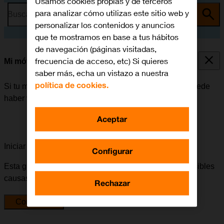
Usamos cookies propias y de terceros
para analizar cómo utilizas este sitio web y
Busca por problema o tema
personalizar los contenidos y anuncios
que te mostramos en base a tus hábitos
de navegación (páginas visitadas,
frecuencia de acceso, etc) Si quieres
Mi móvil está bloqueado
saber más, echa un vistazo a nuestra
política de cookies.
Si tu móvil está bloqueado después de encenderlo, puede
haber varias causas al problema.
Aceptar
Iniciar la guía para solucionar tu problema
Configurar
Esta guía te va a conducir a través de una serie de posibles
causas y soluciones al problema.
Rechazar
Comenzar