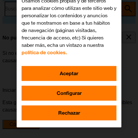
Usamos cookies propias y de terceros
para analizar cómo utilizas este sitio web y
Busca por problema o tema
personalizar los contenidos y anuncios
que te mostramos en base a tus hábitos
de navegación (páginas visitadas,
frecuencia de acceso, etc) Si quieres
No puedo realizar llamadas
saber más, echa un vistazo a nuestra
política de cookies.
Si no es posible realizar llamadas, puede haber varias
causas posibles al problema.
Aceptar
Iniciar la guía para solucionar tu problema
Configurar
Esta guía te va a conducir a través de una serie de posibles
causas y soluciones al problema.
Rechazar
Comenzar