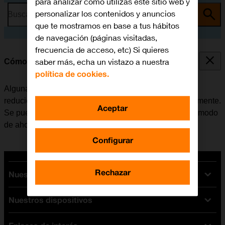
para analizar cómo utilizas este sitio web y
personalizar los contenidos y anuncios
Busca por problema o tema
que te mostramos en base a tus hábitos
de navegación (páginas visitadas,
frecuencia de acceso, etc) Si quieres
saber más, echa un vistazo a nuestra
Cómo ahorrar batería
política de cookies.
Algunas funciones del móvil consumen mucha batería,
reduciendo así la autonomía del teléfono considerablemente.
Aceptar
Se puede reducir el consumo de energía, activando el modo
de ahorro de batería.
Configurar
Rechazar
Nuestras tarifas
Nuestros dispositivos
Tarifas Orange
Tarifas fibra y móvil