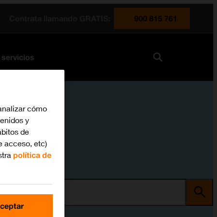
Contrata llamando GRATIS:
900 815 761
 servicios
analizar cómo
tenidos y
bitos de
e acceso, etc)
stra
política de
ma
ceptar