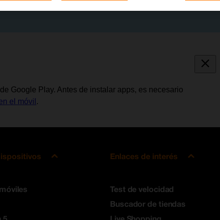
de Google Play. Antes de instalar apps, es necesario
en el móvil
.
ispositivos
Enlaces de interés
 móviles
Test de velocidad
Buscador de tiendas
 5
Live Shopping