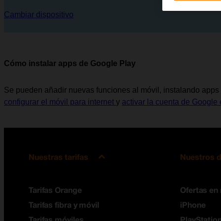
Cambiar dispositivo
Cómo instalar apps de Google Play
Se pueden añadir nuevas funciones al móvil, instalando apps 
configurar el móvil para internet
y
activar la cuenta de Google 
Nuestras tarifas
Nuestros d
Tarifas Orange
Ofertas en
Tarifas fibra y móvil
iPhone
Tarifas móviles
PlayStation