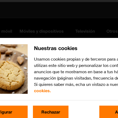
s móvil
Móviles y dispositivos
Televisión
Otros
Nuestras cookies
Usamos cookies propias y de terceros para 
utilizas este sitio web y personalizar los con
anuncios que te mostramos en base a tus há
navegación (páginas visitadas, frecuencia d
Si quieres saber más, echa un vistazo a nue
cookies.
Busca por problema o te
igurar
Rechazar
A