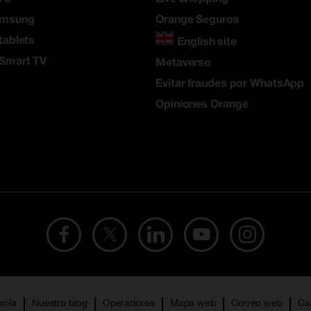
amsung
Orange Seguros
tablets
English site
 Smart TV
Metaverso
Evitar fraudes por WhatsApp
Opiniones Orange
añía
Nuestro blog
Operadores
Mapa web
Correo web
Ca