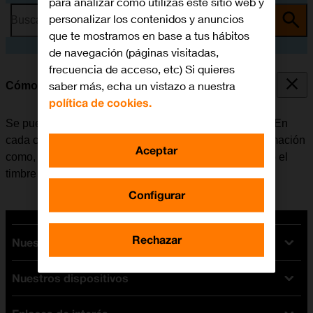
para analizar cómo utilizas este sitio web y
personalizar los contenidos y anuncios
Busca por problema o tema
que te mostramos en base a tus hábitos
de navegación (páginas visitadas,
frecuencia de acceso, etc) Si quieres
saber más, echa un vistazo a nuestra
Cómo crear un nuevo contacto
política de cookies.
Se pueden guardar los contactos en la guía del móvil. En
cada contacto es posible guardar varios tipos de información
Aceptar
como, por ejemplo, la dirección de correo electrónico o el
timbre de llamada personal.
Configurar
Rechazar
Nuestras tarifas
Nuestros dispositivos
Tarifas Orange
Tarifas fibra y móvil