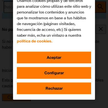
Usamos cookies propias y de terceros
para analizar cómo utilizas este sitio web y
Busca por problema o tema
personalizar los contenidos y anuncios
que te mostramos en base a tus hábitos
de navegación (páginas visitadas,
frecuencia de acceso, etc) Si quieres
No puedo enviar ni recibir correo electrónico
saber más, echa un vistazo a nuestra
política de cookies.
Si no se puede enviar ni recibir correo electrónico, puede
haber varias causas posibles al problema.
Aceptar
Iniciar la guía para solucionar tu problema
Configurar
Esta guía te va a conducir a través de una serie de posibles
causas y soluciones al problema.
Rechazar
Comenzar