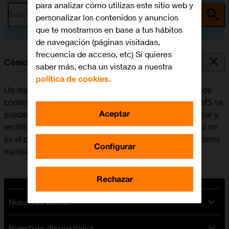
para analizar cómo utilizas este sitio web y
Busca por problema o tema
personalizar los contenidos y anuncios
que te mostramos en base a tus hábitos
de navegación (páginas visitadas,
frecuencia de acceso, etc) Si quieres
Cómo configurar el móvil para MMS
saber más, echa un vistazo a nuestra
política de cookies.
Un mensaje multimedia (MMS) es un mensaje que puede
contener imágenes y otros archivos multimedia. Los MMS se
Aceptar
pueden enviar a otros teléfonos móviles. Se puede enviar y
recibir MMS una vez se haya insertado la tarjeta SIM. Si no
es el caso, se puede configurar el móvil para MMS de forma
Configurar
manual.
Rechazar
Nuestras tarifas
Nuestros dispositivos
Tarifas Orange