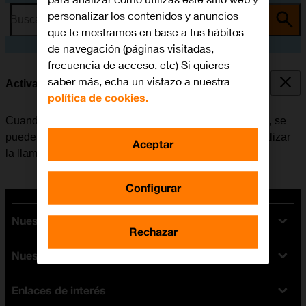
personalizar los contenidos y anuncios
Busca por problema o tema
que te mostramos en base a tus hábitos
de navegación (páginas visitadas,
frecuencia de acceso, etc) Si quieres
saber más, echa un vistazo a nuestra
Activar o desactivar la llamada en espera
política de cookies.
Cuando la función de llamada en espera está activada, se
puede responder una nueva llamada sin tener que finalizar
Aceptar
la llamada en curso.
Configurar
Nuestras tarifas
Rechazar
Nuestros dispositivos
Tarifas Orange
Tarifas fibra y móvil
Enlaces de interés
Ofertas en móviles
Tarifas móviles