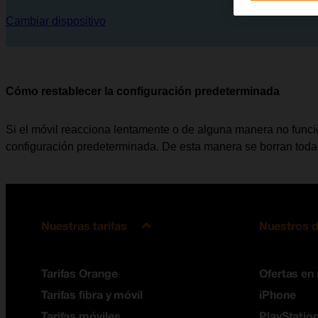
Cambiar dispositivo
Cómo restablecer la configuración predeterminada
Si el móvil reacciona lentamente o de alguna manera no funci
configuración predeterminada. De esta manera se borran todas
Nuestras tarifas
Nuestros d
Tarifas Orange
Ofertas en
Tarifas fibra y móvil
iPhone
Tarifas móviles
PlayStation