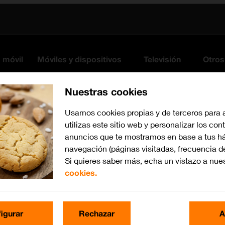
s móvil
Móviles y dispositivos
Televisión
Otros
Nuestras cookies
Usamos cookies propias y de terceros para 
utilizas este sitio web y personalizar los con
anuncios que te mostramos en base a tus há
navegación (páginas visitadas, frecuencia d
Si quieres saber más, echa un vistazo a nue
cookies.
Busca por problema o te
igurar
Rechazar
A