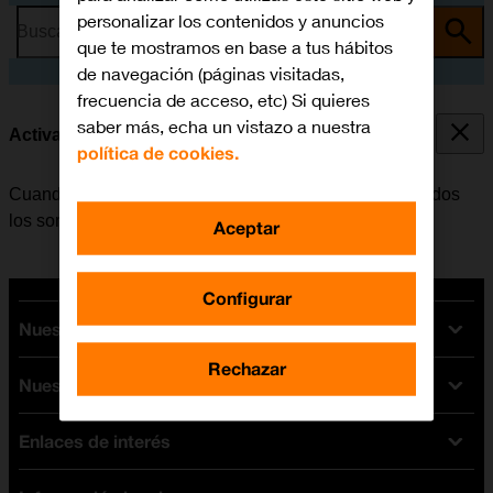
personalizar los contenidos y anuncios
Busca por problema o tema
que te mostramos en base a tus hábitos
de navegación (páginas visitadas,
frecuencia de acceso, etc) Si quieres
saber más, echa un vistazo a nuestra
Activar o desactivar el modo silencioso
política de cookies.
Cuando se activa el modo silencioso, se desactivan todos
los sonidos del móvil.
Aceptar
Configurar
Nuestras tarifas
Rechazar
Nuestros dispositivos
Tarifas Orange
Tarifas fibra y móvil
Enlaces de interés
Ofertas en móviles
Tarifas móviles
iPhone
Tarifas internet y fibra