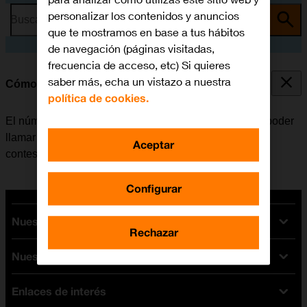
personalizar los contenidos y anuncios
Busca por problema o tema
que te mostramos en base a tus hábitos
de navegación (páginas visitadas,
frecuencia de acceso, etc) Si quieres
saber más, echa un vistazo a nuestra
Cómo guardar el número del contestador
política de cookies.
El número del contestador se puede guardar para así poder
llamar y escuchar los mensajes que han dejado en el
Aceptar
contestador.
Configurar
Nuestras tarifas
Rechazar
Nuestros dispositivos
Tarifas Orange
Tarifas fibra y móvil
Enlaces de interés
Ofertas en móviles
Tarifas móviles