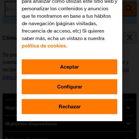
para analizar cómo utilizas este sitio web y
personalizar los contenidos y anuncios
Busca por problema o tema
que te mostramos en base a tus hábitos
de navegación (páginas visitadas,
frecuencia de acceso, etc) Si quieres
saber más, echa un vistazo a nuestra
Cómo escribir y enviar correo electrónico
política de cookies.
Se puede enviar y recibir correo electrónico desde las
cuentas de correo electrónico del móvil. Antes de enviar y
Aceptar
recibir correo electrónico, es necesario
configurar el móvil
para correo electrónico
.
Configurar
Rechazar
Nuestras tarifas
Nuestros dispositivos
Tarifas Orange
Tarifas fibra y móvil