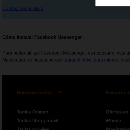
Cambiar dispositivo
Cómo instalar Facebook Messenger
Para poder utilizar Facebook Messenger, es necesario instalar
Messenger, es necesario
configurar el móvil para internet
y
ac
Nuestras tarifas
Nuestros d
Tarifas Orange
Ofertas en
Tarifas fibra y móvil
iPhone
Tarifas móviles
PlayStation