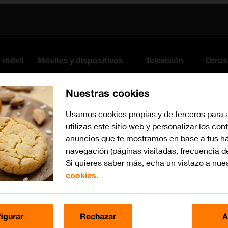
s móvil
Móviles y dispositivos
Televisión
Otros
Nuestras cookies
Usamos cookies propias y de terceros para 
utilizas este sitio web y personalizar los con
anuncios que te mostramos en base a tus há
navegación (páginas visitadas, frecuencia d
Si quieres saber más, echa un vistazo a nue
cookies.
Busca por problema o te
igurar
Rechazar
A