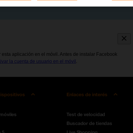
 esta aplicación en el móvil. Antes de instalar Facebook
tivar la cuenta de usuario en el móvil
.
ispositivos
Enlaces de interés
 móviles
Test de velocidad
Buscador de tiendas
 5
Live Shopping